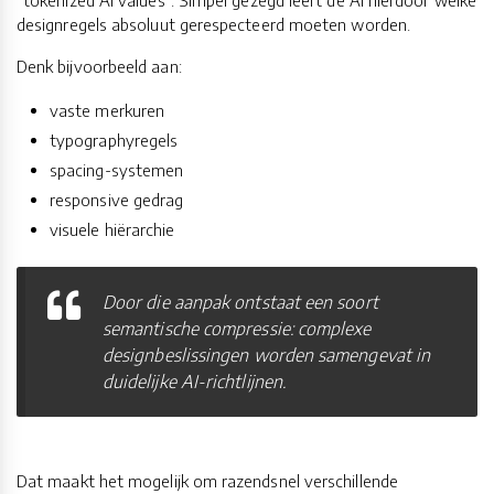
designregels absoluut gerespecteerd moeten worden.
Denk bijvoorbeeld aan:
vaste merkuren
typographyregels
spacing-systemen
responsive gedrag
visuele hiërarchie
Door die aanpak ontstaat een soort
semantische compressie: complexe
designbeslissingen worden samengevat in
duidelijke AI-richtlijnen.
Dat maakt het mogelijk om razendsnel verschillende