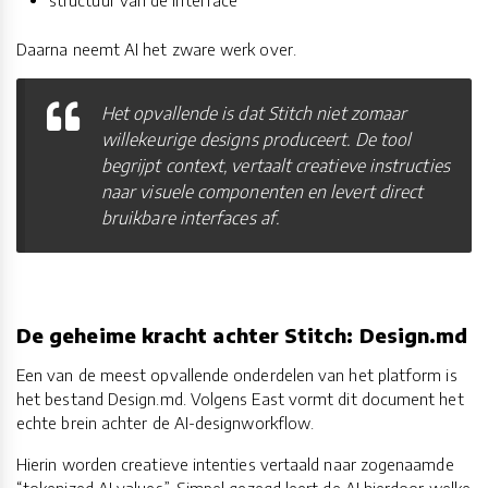
structuur van de interface
Daarna neemt AI het zware werk over.
Het opvallende is dat Stitch niet zomaar
willekeurige designs produceert. De tool
begrijpt context, vertaalt creatieve instructies
naar visuele componenten en levert direct
bruikbare interfaces af.
De geheime kracht achter Stitch: Design.md
Een van de meest opvallende onderdelen van het platform is
het bestand Design.md. Volgens East vormt dit document het
echte brein achter de AI-designworkflow.
Hierin worden creatieve intenties vertaald naar zogenaamde
“tokenized AI values”. Simpel gezegd leert de AI hierdoor welke