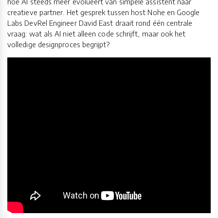
hoe AI steeds meer evolueert van simpele assistent naar
creatieve partner. Het gesprek tussen host Nohe en Google
Labs DevRel Engineer David East draait rond één centrale
vraag: wat als AI niet alleen code schrijft, maar ook het
volledige designproces begrijpt?