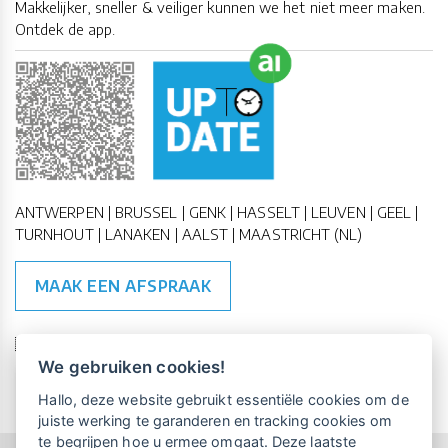
Makkelijker, sneller & veiliger kunnen we het niet meer maken.
Ontdek de app.
ANTWERPEN | BRUSSEL | GENK | HASSELT | LEUVEN | GEEL |
TURNHOUT | LANAKEN | AALST | MAASTRICHT (NL)
MAAK EEN AFSPRAAK
🇪🇺 🇧🇪
ESG Compliant
| 🇺🇳
SDG Doelen
We gebruiken cookies!
Vrijblijvende kennismaking?
Boek
Hallo, deze website gebruikt essentiële cookies om de
een persoonlijke demo.
juiste werking te garanderen en tracking cookies om
te begrijpen hoe u ermee omgaat. Deze laatste