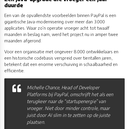
duurde
Een van de opvallendste voorbeelden binnen PayPal is een
gigantische Java-modernisering over meer dan 3.000
applicaties. Waar zo’n operatie vroeger acht tot twaalf
maanden in beslag nam, werd het project nu in amper twee
maanden afgerond.
Voor een organisatie met ongeveer 8.000 ontwikkelaars en
een historische codebasis verspreid over tientallen jaren,
betekent dat een enorme verschuiving in schaalbaarheid en
efficiëntie.
Michelle Chance, Head of Developer
Platforms bij PayPal, omschrijft het als een
terugkeer naar de “startupenergie” van
vroeger. Niet door minder controle, maar
juist door AI slim in te zetten op de juiste
plaatsen.