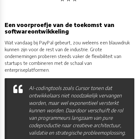
Een voorproefje van de toekomst van
softwareontwikkeling
Wat vandaag bij PayPal gebeurt, zou weleens een blauwdruk
kunnen zijn voor de rest van de industrie. Grote
ondernemingen proberen steeds vaker de flexibiliteit van
startups te combineren met de schaal van
enterpriseplatformen.
AI-codingtools zoals Cursor tonen dat
ontwikkelaars niet noodzakelijk vervangen
worden, maar wel exponentieel versterkt
kunnen worden. Daardoor verschuift de rol
van programmeurs langzaam van pure
codeproductie naar creatieve architectuur,
validatie en strategische probleemoplossing.