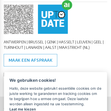
ANTWERPEN | BRUSSEL | GENK | HASSELT | LEUVEN | GEEL |
TURNHOUT | LANAKEN | AALST | MAASTRICHT (NL)
MAAK EEN AFSPRAAK
🇪🇺 🇧🇪
ESG Compliant
| 🇺🇳
SDG Doelen
We gebruiken cookies!
Vrijblijvende kennismaking?
Boek
Hallo, deze website gebruikt essentiële cookies om de
een persoonlijke demo.
juiste werking te garanderen en tracking cookies om
te begrijpen hoe u ermee omgaat. Deze laatste
worden alleen ingesteld na uw toestemming.
Copyright All Rights Reserved © 2015-2026 UP-TO-DATE
Laat me kiezen
WebDesign
Maandelijks gratis opleidingen