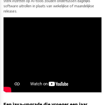
sterk inzetten op AI-tools zouden ondertussen dagelijks
software uitrollen in plaats van wekelijkse of maandelijkse
releases.
Een java-upgrade die vroeger een jaar