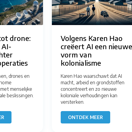
tot drone:
Volgens Karen Hao
 AI-
creëert AI een nieuw
hter
vorm van
peraties
kolonialisme
nnen, drones en
Karen Hao waarschuwt dat AI
onome
macht, arbeid en grondstoffen
 met menselijke
concentreert en zo nieuwe
ale beslissingen.
koloniale verhoudingen kan
versterken.
ER
ONTDEK MEER