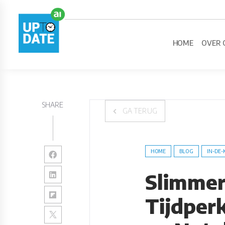
HOME
OVER 
SHARE
GA TERUG
HOME
BLOG
IN-DE-
Slimmer
Tijdper