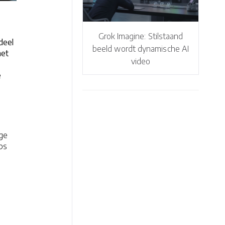
Grok Imagine: Stilstaand
deel
beeld wordt dynamische AI
het
video
e
ige
ps