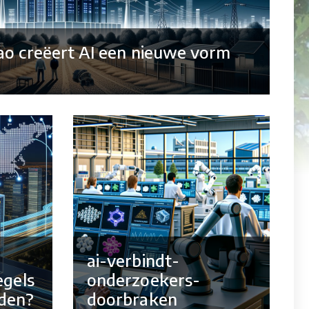
ao creëert AI een nieuwe vorm
ai-verbindt-
egels
onderzoekers-
den?
doorbraken