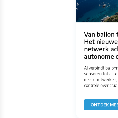
Van ballon 
Het nieuwe
netwerk ac
autonome o
AI verbindt ballo
sensoren tot aut
missienetwerken,
controle over cruci
ONTDEK ME