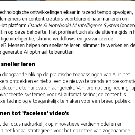
technologische ontwikkelingen elkaar in razend tempo opvolgen,
ernemers en content creators voortdurend naar manieren om
 Het platform
Claude & NotebookLM Intelligence System
(onder
 in op deze behoefte. Het profileert zich als de ultieme gids in 
tige intelligentie, slimme workflows en geavanceerde
oel? Mensen helpen om sneller te leren, slimmer te werken en d
 generatie AI optimaal te benutten.
sneller leren
 diepgaande blik op de praktische toepassingen van AI in het
ekers ontdekken er niet alleen de nieuwste trends en toekomst
 ook concrete handvaten aangereikt. Van 'prompt engineering'-ti
avanceerde systemen voor AI-automatisering; de content is
 technologie toegankelijk te maken voor een breed publiek.
en tot 'faceless' video's
igt de focus nadrukkelijk op innovatieve verdienmodellen en
elt het kanaal strategieën voor het opzetten van zogenaamde