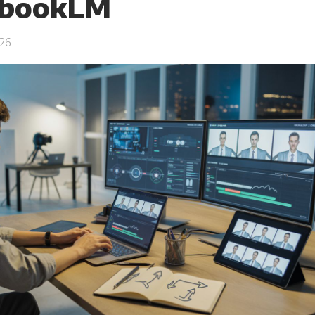
ebookLM
26