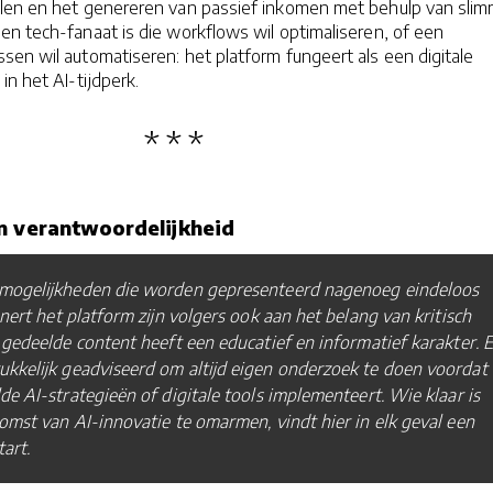
en en het genereren van passief inkomen met behulp van sli
n tech-fanaat is die workflows wil optimaliseren, of een
en wil automatiseren: het platform fungeert als een digitale
in het AI-tijdperk.
n verantwoordelijkheid
mogelijkheden die worden gepresenteerd nagenoeg eindeloos
innert het platform zijn volgers ook aan het belang van kritisch
gedeelde content heeft een educatief en informatief karakter. E
kkelijk geadviseerd om altijd eigen onderzoek te doen voordat
e AI-strategieën of digitale tools implementeert. Wie klaar is
mst van AI-innovatie te omarmen, vindt hier in elk geval een
tart.