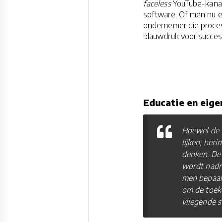
faceless
YouTube-kanal
software. Of men nu ee
ondernemer die process
blauwdruk voor succes 
Educatie en eige
Hoewel de 
lijken, her
denken. De 
wordt nadru
men bepaald
om de toeko
vliegende s