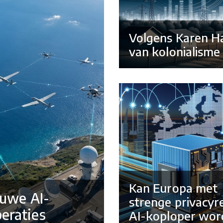
Volgens Karen H
van kolonialisme
Kan Europa met
euwe AI-
strenge privacyr
eraties
AI-koploper wor