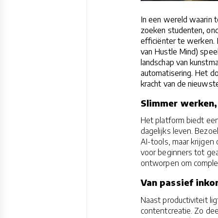
In een wereld waarin 
zoeken studenten, ond
efficiënter te werken.
van Hustle Mind) speelt
landschap van kunstma
automatisering. Het d
kracht van de nieuwste
Slimmer werken, 
Het platform biedt een
dagelijks leven. Bezo
AI-tools, maar krijgen
voor beginners tot ge
ontworpen om complexe
Van passief inkom
Naast productiviteit l
contentcreatie. Zo de