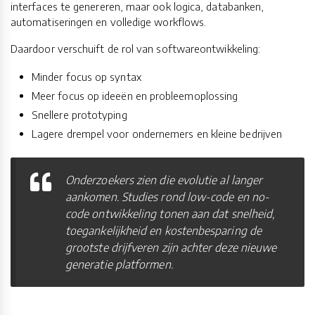
interfaces te genereren, maar ook logica, databanken,
automatiseringen en volledige workflows.
Daardoor verschuift de rol van softwareontwikkeling:
Minder focus op syntax
Meer focus op ideeën en probleemoplossing
Snellere prototyping
Lagere drempel voor ondernemers en kleine bedrijven
Onderzoekers zien die evolutie al langer
aankomen. Studies rond low-code en no-
code ontwikkeling tonen aan dat snelheid,
toegankelijkheid en kostenbesparing de
grootste drijfveren zijn achter deze nieuwe
generatie platformen.