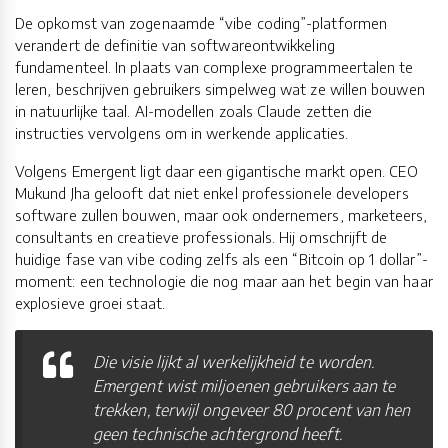
De opkomst van zogenaamde “vibe coding”-platformen
verandert de definitie van softwareontwikkeling
fundamenteel. In plaats van complexe programmeertalen te
leren, beschrijven gebruikers simpelweg wat ze willen bouwen
in natuurlijke taal. AI-modellen zoals Claude zetten die
instructies vervolgens om in werkende applicaties.
Volgens Emergent ligt daar een gigantische markt open. CEO
Mukund Jha gelooft dat niet enkel professionele developers
software zullen bouwen, maar ook ondernemers, marketeers,
consultants en creatieve professionals. Hij omschrijft de
huidige fase van vibe coding zelfs als een “Bitcoin op 1 dollar”-
moment: een technologie die nog maar aan het begin van haar
explosieve groei staat.
Die visie lijkt al werkelijkheid te worden.
Emergent wist miljoenen gebruikers aan te
trekken, terwijl ongeveer 80 procent van hen
geen technische achtergrond heeft.