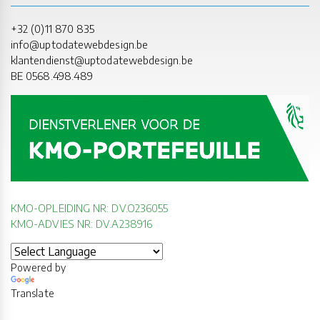
+32 (0)11 870 835
info@uptodatewebdesign.be
klantendienst@uptodatewebdesign.be
BE 0568.498.489
KMO-OPLEIDING NR: DV.O236055
KMO-ADVIES NR: DV.A238916
Powered by
Translate