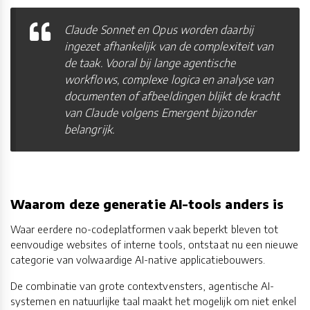
Claude Sonnet en Opus worden daarbij
ingezet afhankelijk van de complexiteit van
de taak. Vooral bij lange agentische
workflows, complexe logica en analyse van
documenten of afbeeldingen blijkt de kracht
van Claude volgens Emergent bijzonder
belangrijk.
Waarom deze generatie AI-tools anders is
Waar eerdere no-codeplatformen vaak beperkt bleven tot
eenvoudige websites of interne tools, ontstaat nu een nieuwe
categorie van volwaardige AI-native applicatiebouwers.
De combinatie van grote contextvensters, agentische AI-
systemen en natuurlijke taal maakt het mogelijk om niet enkel